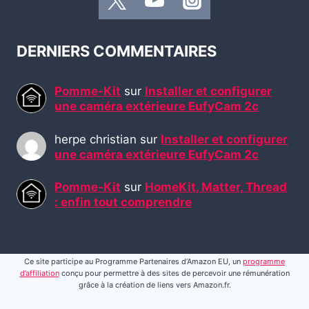
DERNIERS COMMENTAIRES
Pomme-Kit
sur
Installer et configurer
une caméra extérieure EufyCam 2c
herpe christian
sur
Installer et configurer
une caméra extérieure EufyCam 2c
Pomme-Kit
sur
HomeKit, Matter, Thread
: enfin tout comprendre
Ce site participe au Programme Partenaires d’Amazon EU, un
programme
d’affiliation
conçu pour permettre à des sites de percevoir une rémunération
grâce à la création de liens vers Amazon.fr.