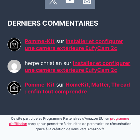
DERNIERS COMMENTAIRES
Pomme-Kit
sur
Installer et configurer
une caméra extérieure EufyCam 2c
herpe christian
sur
Installer et configurer
une caméra extérieure EufyCam 2c
Pomme-Kit
sur
HomeKit, Matter, Thread
: enfin tout comprendre
Ce site participe au Programme Partenaires d’Amazon EU, un
programme
d’affiliation
conçu pour permettre à des sites de percevoir une rémunération
grâce à la création de liens vers Amazon.fr.