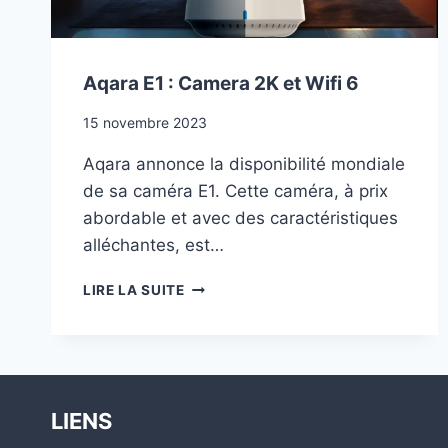
Aqara E1 : Camera 2K et Wifi 6
15 novembre 2023
Aqara annonce la disponibilité mondiale
de sa caméra E1. Cette caméra, à prix
abordable et avec des caractéristiques
alléchantes, est…
AQARA
LIRE LA SUITE
E1
:
CAMERA
2K
ET
WIFI
LIENS
6