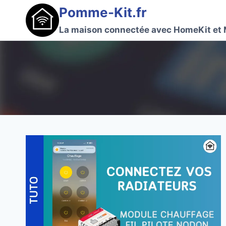
Aller
Pomme-Kit.fr
au
La maison connectée avec HomeKit et 
contenu