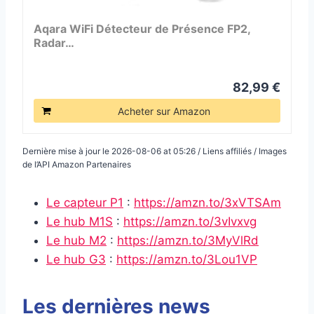
Aqara WiFi Détecteur de Présence FP2,
Radar…
82,99 €
Acheter sur Amazon
Dernière mise à jour le 2026-08-06 at 05:26 / Liens affiliés / Images
de l’API Amazon Partenaires
Le capteur P1
:
https://amzn.to/3xVTSAm
Le hub M1S
:
https://amzn.to/3vIvxvg
Le hub M2
:
https://amzn.to/3MyVlRd
Le hub G3
:
https://amzn.to/3Lou1VP
Les dernières news