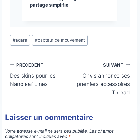
partage simplifié
Étiquettes
#
aqara
#
capteur de mouvement
de
la
publication :
Navigation
PRÉCÉDENT
SUIVANT
Des skins pour les
Onvis annonce ses
de
Nanoleaf Lines
premiers accessoires
l’article
Thread
Laisser un commentaire
Votre adresse e-mail ne sera pas publiée.
Les champs
obligatoires sont indiqués avec
*