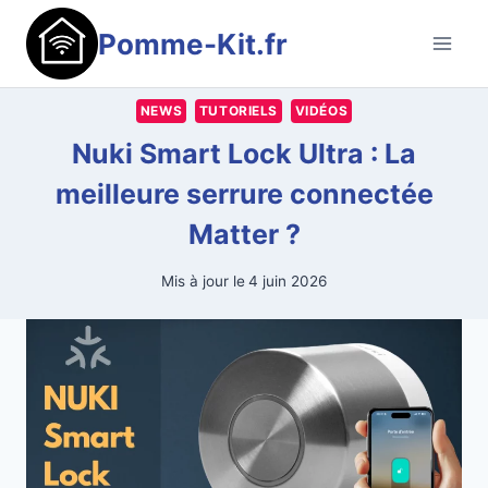
Aller
Pomme-Kit.fr
au
contenu
NEWS
TUTORIELS
VIDÉOS
Nuki Smart Lock Ultra : La
meilleure serrure connectée
Matter ?
Mis à jour le
4 juin 2026