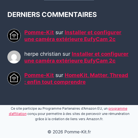
DERNIERS COMMENTAIRES
Pomme-Kit
sur
Installer et configurer
une caméra extérieure EufyCam 2c
herpe christian
sur
Installer et configurer
une caméra extérieure EufyCam 2c
Pomme-Kit
sur
HomeKit, Matter, Thread
: enfin tout comprendre
Ce site participe au Programme Partenaires d’Amazon EU, un
programme
d’affiliation
conçu pour permettre à des sites de percevoir une rémunération
grâce à la création de liens vers Amazon.fr.
© 2026 Pomme-Kit.fr