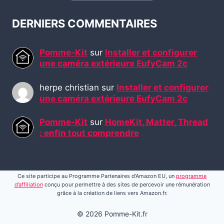
DERNIERS COMMENTAIRES
Pomme-Kit
sur
Installer et configurer
une caméra extérieure EufyCam 2c
herpe christian
sur
Installer et configurer
une caméra extérieure EufyCam 2c
Pomme-Kit
sur
HomeKit, Matter, Thread
: enfin tout comprendre
Ce site participe au Programme Partenaires d’Amazon EU, un
programme
d’affiliation
conçu pour permettre à des sites de percevoir une rémunération
grâce à la création de liens vers Amazon.fr.
© 2026 Pomme-Kit.fr