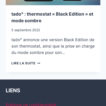
tado° : thermostat « Black Edition » et
mode sombre
5 septembre 2022
tado° annonce une version Black Edition de
son thermostat, ainsi que la prise en charge
du mode sombre pour son…
TADO°
LIRE LA SUITE
:
THERMOSTAT
« BLACK
EDITION »
ET
LIENS
MODE
SOMBRE
Politique de confidentialité