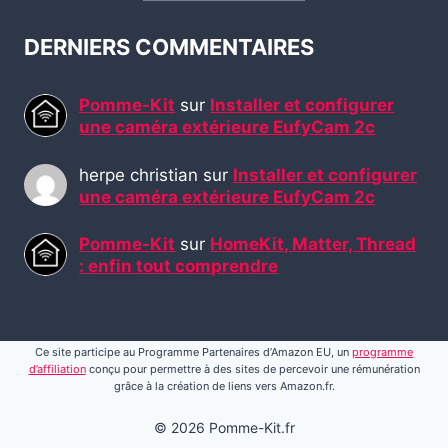
DERNIERS COMMENTAIRES
Pomme-Kit
sur
Installer et configurer
une caméra extérieure EufyCam 2c
herpe christian
sur
Installer et configurer
une caméra extérieure EufyCam 2c
Pomme-Kit
sur
HomeKit, Matter, Thread
: enfin tout comprendre
Ce site participe au Programme Partenaires d’Amazon EU, un
programme
d’affiliation
conçu pour permettre à des sites de percevoir une rémunération
grâce à la création de liens vers Amazon.fr.
© 2026 Pomme-Kit.fr