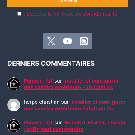
J'accepte la politique de confidentialité
.
DERNIERS COMMENTAIRES
Pomme-Kit
sur
Installer et configurer
une caméra extérieure EufyCam 2c
herpe christian
sur
Installer et configurer
une caméra extérieure EufyCam 2c
Pomme-Kit
sur
HomeKit, Matter, Thread
: enfin tout comprendre