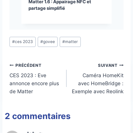
Matter 1.6 : Appairage NFC et
partage simplifié
Étiquettes
#
ces 2023
#
govee
#
matter
de
la
publication :
Navigation
PRÉCÉDENT
SUIVANT
CES 2023 : Eve
Caméra HomeKit
de
annonce encore plus
avec HomeBridge :
l’article
de Matter
Exemple avec Reolink
2 commentaires