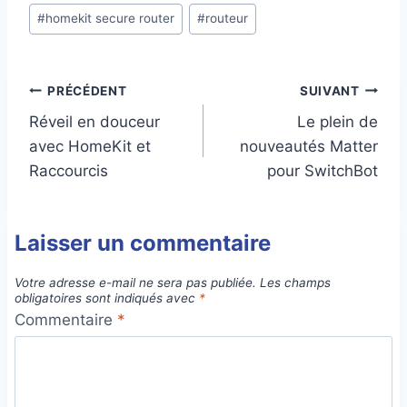
Étiquettes
#
homekit secure router
#
routeur
de
la
publication :
Navigation
PRÉCÉDENT
SUIVANT
Réveil en douceur
Le plein de
de
avec HomeKit et
nouveautés Matter
l’article
Raccourcis
pour SwitchBot
Laisser un commentaire
Votre adresse e-mail ne sera pas publiée.
Les champs
obligatoires sont indiqués avec
*
Commentaire
*