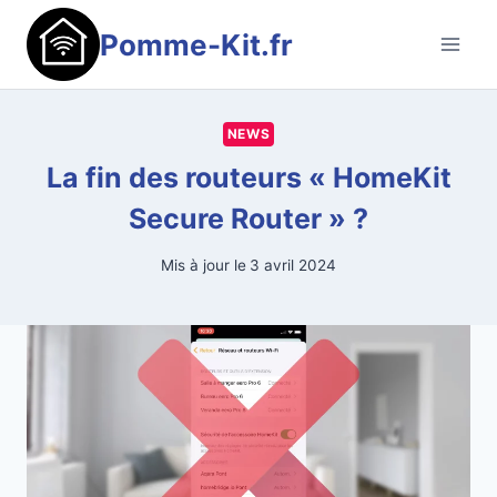
Aller
Pomme-Kit.fr
au
contenu
NEWS
La fin des routeurs « HomeKit
Secure Router » ?
Mis à jour le
3 avril 2024