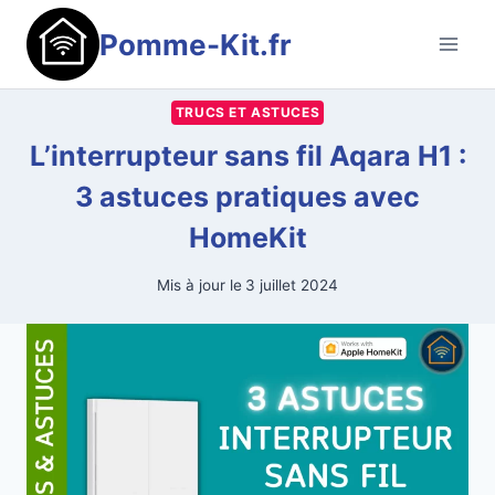
Aller
Pomme-Kit.fr
au
contenu
TRUCS ET ASTUCES
L’interrupteur sans fil Aqara H1 :
3 astuces pratiques avec
HomeKit
Mis à jour le
3 juillet 2024