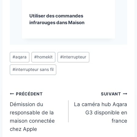
Utiliser des commandes
infrarouges dans Maison
Étiquettes
#
aqara
#
homekit
#
interrupteur
de
#
interrupteur sans fil
la
publication :
Navigation
PRÉCÉDENT
SUIVANT
Démission du
La caméra hub Aqara
de
responsable de la
G3 disponible en
l’article
maison connectée
france
chez Apple