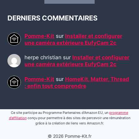
DERNIERS COMMENTAIRES
Pomme-Kit
sur
Installer et configurer
une caméra extérieure EufyCam 2c
herpe christian
sur
Installer et configurer
une caméra extérieure EufyCam 2c
Pomme-Kit
sur
HomeKit, Matter, Thread
: enfin tout comprendre
Ce site participe au Programme Partenaires d’Amazon EU, un
programme
d’affiliation
conçu pour permettre à des sites de percevoir une rémunération
grâce à la création de liens vers Amazon.fr.
© 2026 Pomme-Kit.fr