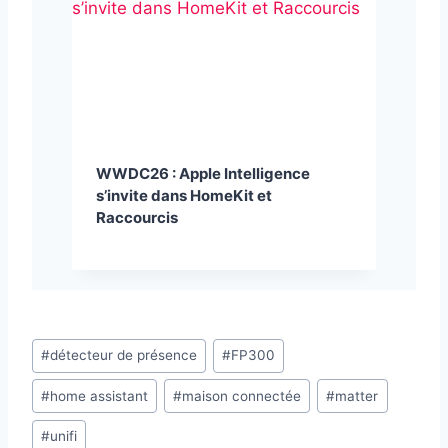
WWDC26 : Apple Intelligence
s’invite dans HomeKit et
Raccourcis
Étiquettes
#
détecteur de présence
#
FP300
de
#
home assistant
#
maison connectée
#
matter
la
publication :
#
unifi