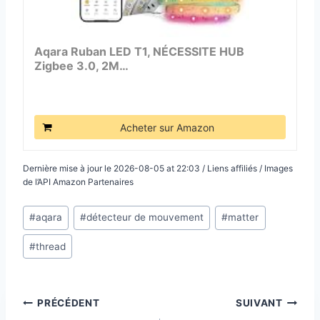
Aqara Ruban LED T1, NÉCESSITE HUB
Zigbee 3.0, 2M…
Acheter sur Amazon
Dernière mise à jour le 2026-08-05 at 22:03 / Liens affiliés / Images
de l’API Amazon Partenaires
Étiquettes
#
aqara
#
détecteur de mouvement
#
matter
de
#
thread
la
publication :
Navigation
PRÉCÉDENT
SUIVANT