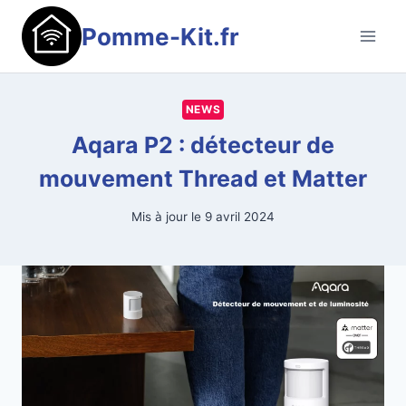
Aller
Pomme-Kit.fr
au
contenu
NEWS
Aqara P2 : détecteur de
mouvement Thread et Matter
Mis à jour le
9 avril 2024