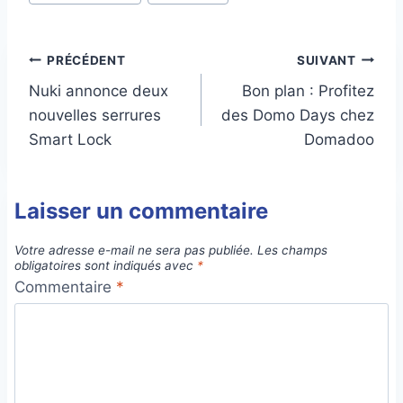
de
la
publication :
Navigation
PRÉCÉDENT
SUIVANT
Nuki annonce deux
Bon plan : Profitez
de
nouvelles serrures
des Domo Days chez
l’article
Smart Lock
Domadoo
Laisser un commentaire
Votre adresse e-mail ne sera pas publiée.
Les champs
obligatoires sont indiqués avec
*
Commentaire
*