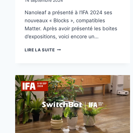
14 septembre 2024
Nanoleaf a présenté à l’IFA 2024 ses
nouveaux « Blocks », compatibles
Matter. Après avoir présenté les boites
d’expositions, voici encore un…
IFA
LIRE LA SUITE
2024
:
NANOLEAF,
DES
« BLOCKS »
MATTER