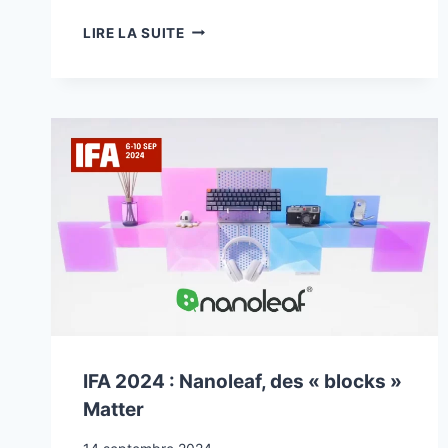
IFA
LIRE LA SUITE
2024
:
AQARA
–
INTERRUPTEUR,
ASSISTANT
ET
DÉTECTEUR
DE
FUMÉE
ET
PLUS…
IFA 2024 : Nanoleaf, des « blocks »
Matter