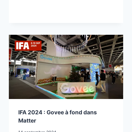
:
AQARA
A
LE
SENS
DE
LA
VANNE
IFA 2024 : Govee à fond dans
Matter