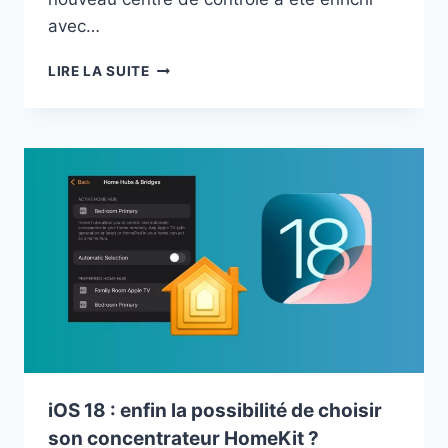
avec…
IOS
LIRE LA SUITE
18
:
HOMEKIT
DANS
LE
CENTRE
DE
CONTRÔLE
ET
LES
WIDGETS
iOS 18 : enfin la possibilité de choisir
son concentrateur HomeKit ?