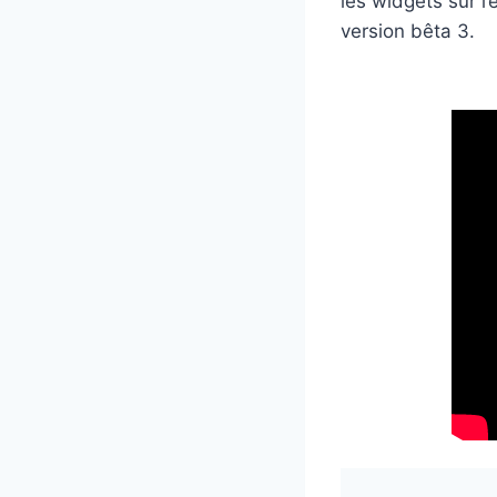
les widgets sur l
version bêta 3.