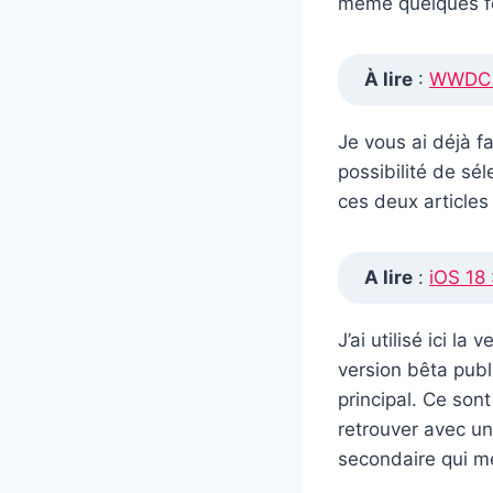
même quelques fo
À lire
:
WWDC 2
Je vous ai déjà fa
possibilité de sél
ces deux article
A lire
:
iOS 18 
J’ai utilisé ici l
version bêta publ
principal. Ce son
retrouver avec un 
secondaire qui me