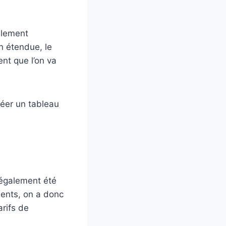
ilement
n étendue, le
nt que l’on va
réer un tableau
a également été
sents, on a donc
rifs de