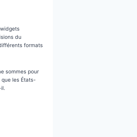
 widgets
isions du
 différents formats
 ne sommes pour
e que les États-
il.