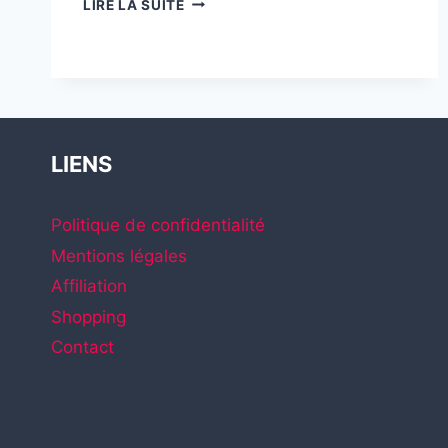
LIRE LA SUITE
DES
ÉCONOMIES
D’ÉNERGIE
GRÂCE
À
HOMEKIT
LIENS
Politique de confidentialité
Mentions légales
Affiliation
Shopping
Contact