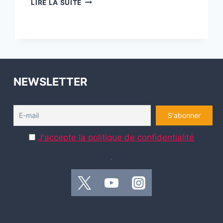
LIRE LA SUITE
À
JOUR
POUR
LE
SMART
AC
CONTROL
NEWSLETTER
TADO
J'accepte la politique de confidentialité
.