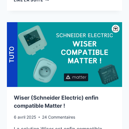
LIRE LA SUITE
VOTRE
PRODUCTION
SOLAIRE
OU
VOTRE
CONSO
:
LA
PRISE
CONNECTÉE
EXTÉRIEURE
MATTER
MEROSS
Wiser (Schneider Electric) enfin
compatible Matter !
6 avril 2025
24 Commentaires