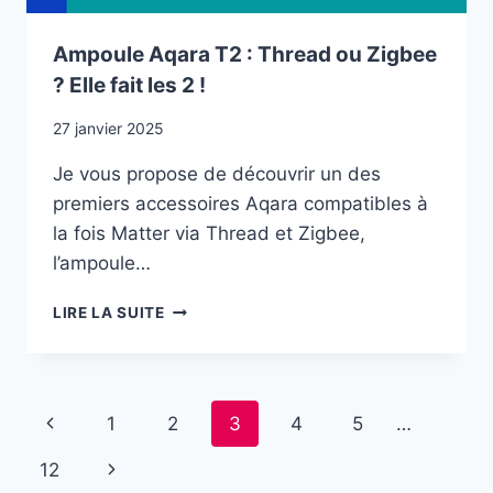
Ampoule Aqara T2 : Thread ou Zigbee
? Elle fait les 2 !
27 janvier 2025
Je vous propose de découvrir un des
premiers accessoires Aqara compatibles à
la fois Matter via Thread et Zigbee,
l’ampoule…
AMPOULE
LIRE LA SUITE
AQARA
T2
:
THREAD
Navigation
Page
1
2
3
4
5
…
OU
ZIGBEE
de
précédente
Page
12
?
ELLE