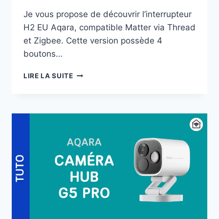
Je vous propose de découvrir l’interrupteur
H2 EU Aqara, compatible Matter via Thread
et Zigbee. Cette version possède 4
boutons…
INTERRUPTEUR
LIRE LA SUITE
AQARA
H2
:
THREAD
ET
ZIGBEE,
AVEC
ET
SANS
NEUTRE
!