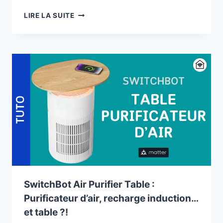
AQARA
LIRE LA SUITE
PANEL
HUB
S1
PLUS
:
VAUT-
IL
LE
COUP
?
SwitchBot Air Purifier Table :
Purificateur d’air, recharge induction…
et table ?!