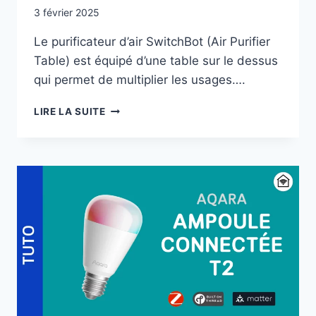
3 février 2025
Le purificateur d’air SwitchBot (Air Purifier
Table) est équipé d’une table sur le dessus
qui permet de multiplier les usages….
SWITCHBOT
LIRE LA SUITE
AIR
PURIFIER
TABLE
:
PURIFICATEUR
D’AIR,
RECHARGE
INDUCTION…
ET
TABLE
?!